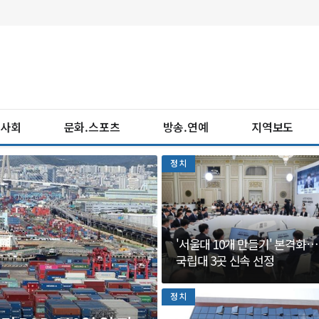
사회
문화.스포츠
방송.연예
지역보도
정치
'서울대 10개 만들기' 본격화
국립대 3곳 신속 선정
정치