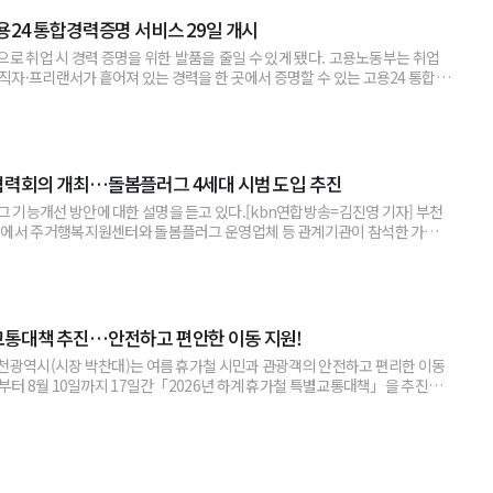
용24 통합경력증명 서비스 29일 개시
으로 취업 시 경력 증명을 위한 발품을 줄일 수 있게 됐다. 고용노동부는 취업
직자·프리랜서가 흩어져 있는 경력을 한 곳에서 증명할 수 있는 고용24 통합
시한다고 밝혔다. 통합경력증명 서...
협력회의 개최…돌봄플러그 4세대 시범 도입 추진
기능개선 방안에 대한 설명을 듣고 있다.[kbn연합방송=김진영 기자] 부천
담실에서 주거행복지원센터와 돌봄플러그 운영업체 등 관계기관이 참석한 가운
협력회의’를 열고, 돌봄플러그 운영 성과를 공유하며 향후 발전 방안을 논의했다.
교통대책 추진…안전하고 편안한 이동 지원!
인천광역시(시장 박찬대)는 여름 휴가철 시민과 관광객의 안전하고 편리한 이동
일부터 8월 10일까지 17일간「2026년 하계 휴가철 특별교통대책」을 추진한
 관광객 증가와 출퇴근 통행 감소 등 교통수요 변화를 반영해 관광지 연계 교통