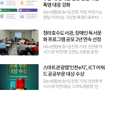
폭염 대응 강화
[kbn연합방송=김진영 기자] 부천시는
연일 이어지는 극심한 폭염으로부터 장
애인의 건강과 안전을 지키기 위해 장애
인복지시설, 장애인일자리,...
청라호수도서관, 장애인 독서문
화 프로그램 공모 2년 연속 선정
[kbn연합방송=김진영 기자] 인천광역
시(시장 박찬대) 인천도서관 분관 청라
호수도서관은 국립장애인도서관이 주
관하는 「2026년 장애인 독서...
스마트관광앱‘인천e지’, ICT 어워
드 공공부문 대상 수상
[kbn연합방송=김진영 기자] 인천광역
시(시장 박찬대)는 스마트관광앱 ‘인천e
지’가 「ICT AWARD KOREA 2026」
에서 공공·의료...