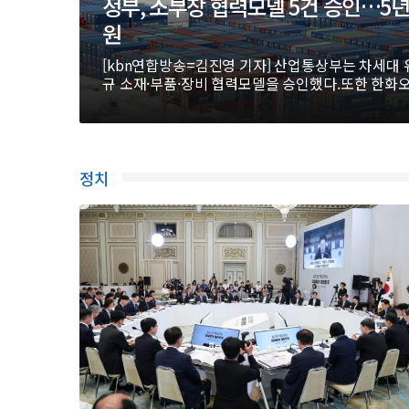
정부, 소부장 협력모델 5건 승인…5년간
원
[kbn연합방송=김진영 기자] 산업통상부는 차세대 유
규 소재·부품·장비 협력모델을 승인했다.또한 한화
'제3기 슈퍼 을' ...
정치