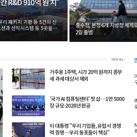
 R&D 910억 원 지
리 패키지 기판 등 5건의 신
중수청, 본청·6개 지방청 체제로
오션과 선익시스템 등 5곳을
2일 출범
VIEW ALL
거주용 1주택, 시가 20억 원까지 종부
세 과세 대상서 제외
'국가 AI 컴퓨팅센터' 첫 삽…1만 5000
장 규모·2028년 완공
이 대통령 "우리 기업들, 유럽서 경쟁
력 증명…우리 동포들이 핵심"