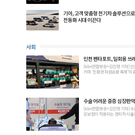
기아, 고객 맞춤형 전기차 솔루션으로
전동화 시대 이끈다
사회
인천 펜타포트, 일회용 쓰레
[kbn연합방송=김진영 기자] 
키며 '친환경 자원순환 축제'의 
송도달빛축제공원에서 열린 ‘202
회용 생활폐기물...
수술 어려운 중증 심장판막
[kbn연합방송=김진영 기자] 수
강보험이 적용되는 경피적 시술을 
으로 줄어든다.보건복지부는 기존
립을 사용한 경피...