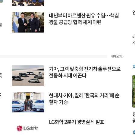
내년부터 아르헨산 원유 수입…핵심
광물 공급망 협력 체계 마련
물
전체보기
기아, 고객 맞춤형 전기차 솔루션으로
록
전동화 시대 이끈다
드
현대차·기아, 칠레 '한국의 거리'에 순
찰차 기증
LG화학 2분기 경영실적 발표