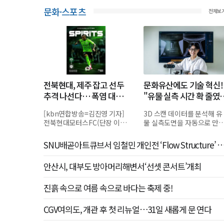
문화·스포츠
전체보
전북현대, 제주 잡고 선두
문화유산에도 기술 혁신!
추격 나선다… 폭염 대비
"유물 실측 시간 확 줄였
킥오프 30분 연기
니다"
[kbn연합방송=김진영 기자]
3D 스캔 데이터를 분석해 유
전북현대모터스FC(단장 이도
물 실측도면을 자동으로 만
현, 이하 전북현대)가 안방에
는 소프트웨어 '아치(ARCH)
서 분위기 반전과 승점 3점 획
3D 라이너'를 개발한 캐럿펀
SNU배곧아트큐브서 임철민 개인전 ‘Flow Structure’ 
득에 나선다.전북현대는 오
트 이건우 대표. 사진 C영...
최
는...
안산시, 대부도 방아머리해변서‘선셋 콘서트’개최
진흙 속으로 여름 속으로 바다는 축제 중!
CGV여의도, 개관 후 첫 리뉴얼…31일 새롭게 문 연다