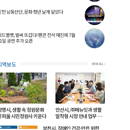
인천 남동산단, 문화·청년 날개 달았다
레드벨벳, 벌써 뜨겁다! 팬콘 전석 매진에 7월
31일 공연 추가 오픈
지역보도
VIEW ALL
광명시, 생활 속 정원문화
안산시, ㈜메뉴잇과 생활
꽃피울 시민정원사 키운다
밀착형 시정 안내 업무 협
약 체결
부천시, 장애인 건강·안전 위한