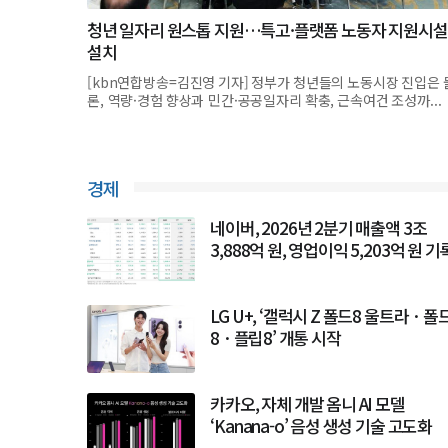
청년 일자리 원스톱 지원…특고·플랫폼 노동자 지원시설
설치
[kbn연합방송=김진영 기자] 정부가 청년들의 노동시장 진입은 
론, 역량·경험 향상과 민간·공공일자리 확충, 근속여건 조성까...
경제
네이버, 2026년 2분기 매출액 3조
3,888억 원, 영업이익 5,203억 원 기
LG U+, ‘갤럭시 Z 폴드8 울트라 · 폴
8 · 플립8’ 개통 시작
카카오, 자체 개발 옴니 AI 모델
‘Kanana-o’ 음성 생성 기술 고도화