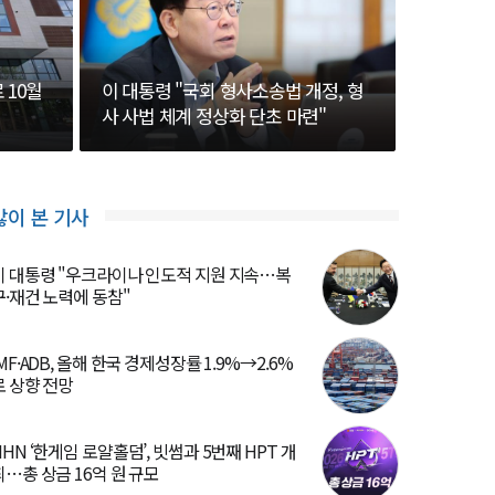
 10월
이 대통령 "국회 형사소송법 개정, 형
사 사법 체계 정상화 단초 마련"
많이 본 기사
이 대통령 "우크라이나 인도적 지원 지속…복
구·재건 노력에 동참"
IMF·ADB, 올해 한국 경제성장률 1.9%→2.6%
로 상향 전망
NHN ‘한게임 로얄홀덤’, 빗썸과 5번째 HPT 개
최…총 상금 16억 원 규모