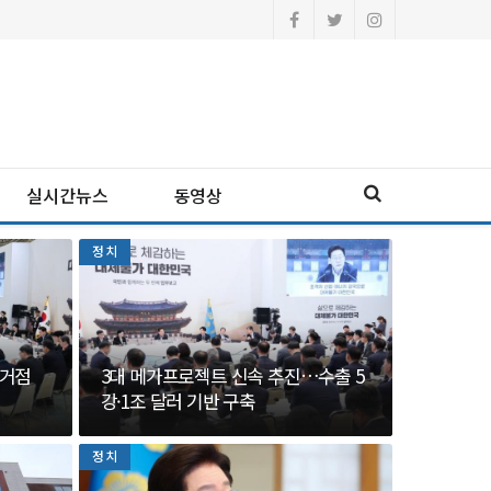
실시간뉴스
동영상
정치
…거점
3대 메가프로젝트 신속 추진…수출 5
강·1조 달러 기반 구축
정치