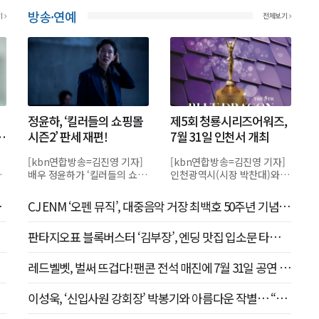
방송·연예
기
전체보기
정윤하, ‘킬러들의 쇼핑몰
제5회 청룡시리즈어워즈,
습
시즌2’ 판세 재편!
7월 31일 인천서 개최
[kbn연합방송=김진영 기자]
[kbn연합방송=김진영 기자]
드
배우 정윤하가 ‘킬러들의 쇼핑
인천광역시(시장 박찬대)와 인
몰 시즌2’에서 서늘한 지략과
천관광공사(사장 유지상)가 후
결단력으로 서사의 중심을 잡
원하는 ‘제5회 청룡시리즈어
개
CJ ENM ‘오펜 뮤직’, 대중음악 거장 최백호 50주년 기념 앨
았다.지난 29일 공개된 디...
워즈(Blue Dragon S...
범 제작 참여
판타지오표 블록버스터 ‘김부장’, 엔딩 맛집 입소문 타고
시청률 고공행진
레드벨벳, 벌써 뜨겁다! 팬콘 전석 매진에 7월 31일 공연 추
가 오픈
이성욱, ‘신입사원 강회장’ 박봉기와 아름다운 작별… “많
이 웃고 많이 행복했다”