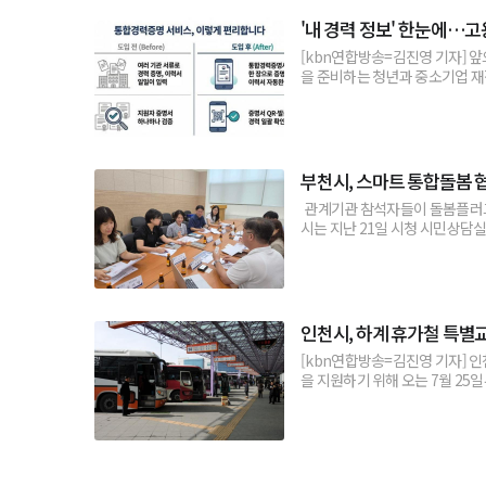
'내 경력 정보' 한눈에…고
[kbn연합방송=김진영 기자] 앞
을 준비하는 청년과 중소기업 재
경력증명 서비스를 29일부터 개
부천시, 스마트 통합돌봄 
관계기관 참석자들이 돌봄플러그 
시는 지난 21일 시청 시민상
데 ‘2026년 스마트 통합돌봄 
이날 회의에서는...
인천시, 하계 휴가철 특별
[kbn연합방송=김진영 기자] 
을 지원하기 위해 오는 7월 25
다고 밝혔다.이번 대책은 휴가철
수단은 수송력을 강...