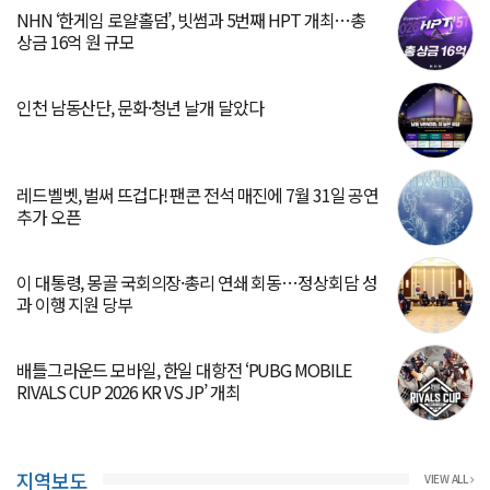
NHN ‘한게임 로얄홀덤’, 빗썸과 5번째 HPT 개최…총
상금 16억 원 규모
인천 남동산단, 문화·청년 날개 달았다
레드벨벳, 벌써 뜨겁다! 팬콘 전석 매진에 7월 31일 공연
추가 오픈
이 대통령, 몽골 국회의장·총리 연쇄 회동…정상회담 성
과 이행 지원 당부
배틀그라운드 모바일, 한일 대항전 ‘PUBG MOBILE
RIVALS CUP 2026 KR VS JP’ 개최
지역보도
VIEW ALL