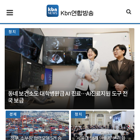
정치
동네 보건소도 대학병원급 AI 진료…AI진료지원 도구 전
국 보급
경제
정치
정부, 소부장 협력모델 5건 승
'서울대 10개 만들기' 본격화…