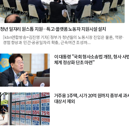
청년 일자리 원스톱 지원…특고·플랫폼 노동자 지원시설 설치
[kbn연합방송=김진영 기자] 정부가 청년들의 노동시장 진입은 물론, 역량·
경험 향상과 민간·공공일자리 확충, 근속여건 조성까...
이 대통령 "국회 형사소송법 개정, 형사 사
체계 정상화 단초 마련"
거주용 1주택, 시가 20억 원까지 종부세 과
대상서 제외