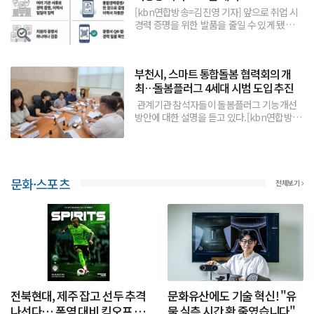
환자를 위한 '클립을 사용한 경피...
[kbn연합방송=김진영 기자] 앞으로 취업 시
경력 증명을 위한 발품을 줄일 수 있게 됐
다. 고용노동부는 취업을 준비하는 청년과 중
소기업 재직자·프리랜서가 흩어져 있는 경력
을 한 곳에서 증명할 수 있는 고용24 통합경력
부천시, 스마트 통합돌봄 협력회의 개
증명 서비스를 29일부터 개시한다고 밝혔다.
최…돌봄플러그 4세대 시범 도입 추진
통합경력증명 서...
관계기관 참석자들이 돌봄플러그 기능개선
방안에 대한 설명을 듣고 있다.[kbn연합방송
=김진영 기자] 부천시는 지난 21일 시청 시민
상담실에서 주거행복지원센터와 돌봄플러그
운영업체 등 관계기관이 참석한 가운데 ‘2026
년 스마트 통합돌봄 협력회의’를 열고, 돌봄플
러그 운영 성과를 공유하며 향후 발전 방안을
문화·스포츠
전체보기
논의했다.이날 회의에서는...
전북현대, 제주 잡고 선두 추격
문화유산에도 기술 혁신! "유
나선다… 폭염 대비 킥오프 30
물 실측 시간 확 줄였습니다"