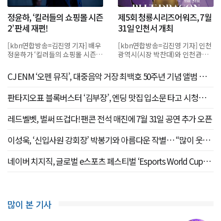
정윤하, ‘킬러들의 쇼핑몰 시즌
제5회 청룡시리즈어워즈, 7월
2’ 판세 재편!
31일 인천서 개최
[kbn연합방송=김진영 기자] 배우
[kbn연합방송=김진영 기자] 인천
정윤하가 ‘킬러들의 쇼핑몰 시즌
광역시(시장 박찬대)와 인천관광
2’에서 서늘한 지략과 결단력으로
공사(사장 유지상)가 후원하는 ‘제
서사의 중심을 잡았다.지난 29일
5회 청룡시리즈어워즈(Blue
CJ ENM ‘오펜 뮤직’, 대중음악 거장 최백호 50주년 기념 앨범 제작
공개된 디...
Dragon S...
참여
판타지오표 블록버스터 ‘김부장’, 엔딩 맛집 입소문 타고 시청률
고공행진
레드벨벳, 벌써 뜨겁다! 팬콘 전석 매진에 7월 31일 공연 추가 오픈
이성욱, ‘신입사원 강회장’ 박봉기와 아름다운 작별… “많이 웃고
많이 행복했다”
네이버 치지직, 글로벌 e스포츠 페스티벌 ‘Esports World Cup
2026’ 전 종목 단독 생중계
많이 본 기사