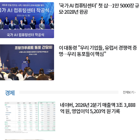
'국가 AI 컴퓨팅센터' 첫 삽…1만 5000장 규
모·2028년 완공
이 대통령 "우리 기업들, 유럽서 경쟁력 증
명…우리 동포들이 핵심"
경제
전체보기
네이버, 2026년 2분기 매출액 3조 3,888
억 원, 영업이익 5,203억 원 기록