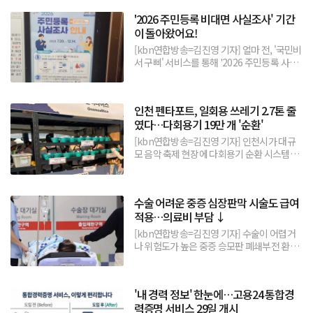
'2026 주민등록 비대면 사실조사' 기간
이 돌아왔어요!
[kbn연합방송=김진영 기자] 얼마 전, '국민비
서 구삐' 서비스를 통해 '2026 주민등록 사실
조사' 안내 전자문서를 받았다.전 국민을 대상
으로 하는 2026 주민등록 사실조사가 7월 20
일(월)부터 12월 14일(월)까지 실시된다는 소
인천 펜타포트, 일회용 쓰레기 2.7톤 줄
식이었다.국민비서 구삐를 통해 '2026 비대
였다…다회용기 19만 개 '순환'
면 사실조사' 전자문서를 고지받았다.'주민등
록 사...
[kbn연합방송=김진영 기자] 인천시가 대규
모 음악 축제 현장에 다회용기 순환 시스템을
성공적으로 안착시키며 '친환경 자원순환 축
제'의 표준을 제시했다.인천광역시(시장 박찬
대)는 지난 7월 31일부터 8월 2일까지 송도달
수술 어려운 중증 심장판막 시술도 급여
빛축제공원에서 열린 ‘2026 인천펜타포트 락
적용…의료비 부담 ↓
페스티벌’에서 다회용기 19만 개를 운영해 약
2.7톤의 일회용 생활폐기물...
[kbn연합방송=김진영 기자] 수술이 어렵거
나 위험도가 높은 중증 승모판 폐쇄부전 환자
도 7월 31일부터 건강보험이 적용되는 경피
적 시술을 받을 수 있게 돼 최대 5000만 원에
달했던 의료비 부담이 약 140만 원 수준으로
'내 경력 정보' 한눈에…고용24 통합경
줄어든다.보건복지부는 기존 수술이나 약물
력증명 서비스 29일 개시
치료로 호전이 어려운 중증 승모판 폐쇄부전