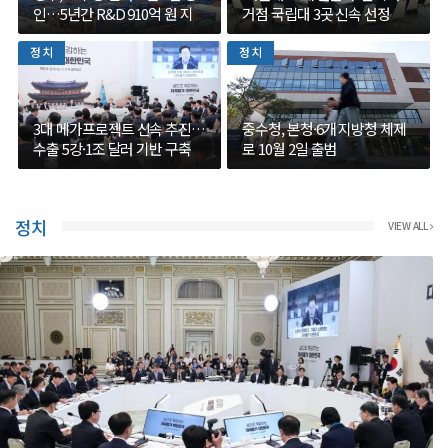
인…5년간 R&D 910억 원 지
거점 국립대 3곳 신속 선정
원
정치
정치
3대 메가프로젝트 신속 추진…
중수청, 본청·6개 지방청 체제
수출 5강·1조 달러 기반 구축
로 10월 2일 출범
정치
VIEW ALL