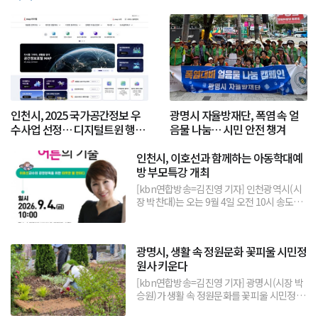
인천시, 2025 국가공간정보 우
광명시 자율방재단, 폭염 속 얼
수사업 선정… 디지털트윈 행정
음물 나눔… 시민 안전 챙겨
인정받아
인천시, 이호선과 함께하는 아동학대예
방 부모특강 개최
[kbn연합방송=김진영 기자] 인천광역시(시
장 박찬대)는 오는 9월 4일 오전 10시 송도컨
벤시아에서 이호선 교수를 초청해 아동학대
예방 부...
광명시, 생활 속 정원문화 꽃피울 시민정
원사 키운다
[kbn연합방송=김진영 기자] 광명시(시장 박
승원)가 생활 속 정원문화를 꽃피울 시민정원
사를 키운다.시는 시민 중심 정원문화를 확산