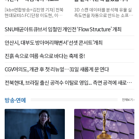
분 연기
[kbn연합방송=김진영 기자] 전북
3D 스캔 데이터를 분석해 유물 실
현대모터스FC(단장 이도현, 이하
측도면을 자동으로 만드는 소프트
전북현대)가 안방에서 분위기 반전
웨어 '아치(ARCH) 3D 라이너'를
과 승점 3점 획득에 나선다.전북현
개발한 캐럿펀트 이건우 대표. 사
SNU배곧아트큐브서 임철민 개인전 ‘Flow Structure’ 개최
대는 오는...
진 C영...
안산시, 대부도 방아머리해변서‘선셋 콘서트’개최
진흙 속으로 여름 속으로 바다는 축제 중!
CGV여의도, 개관 후 첫 리뉴얼…31일 새롭게 문 연다
전북현대, 브라질 출신 공격수 이탈로 영입... 측면 공격에 새로운
활력 기대
방송·연예
전체보기