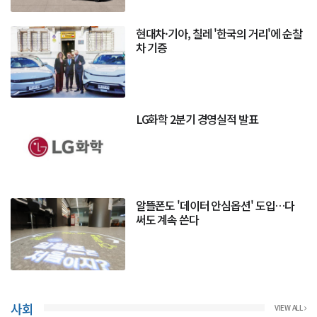
현대차·기아, 칠레 '한국의 거리'에 순찰
차 기증
LG화학 2분기 경영실적 발표
알뜰폰도 '데이터 안심옵션' 도입…다
써도 계속 쓴다
사회
VIEW ALL